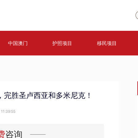
中国澳门
护照项目
移民项目
，完胜圣卢西亚和多米尼克！
11:39:55
费
咨询