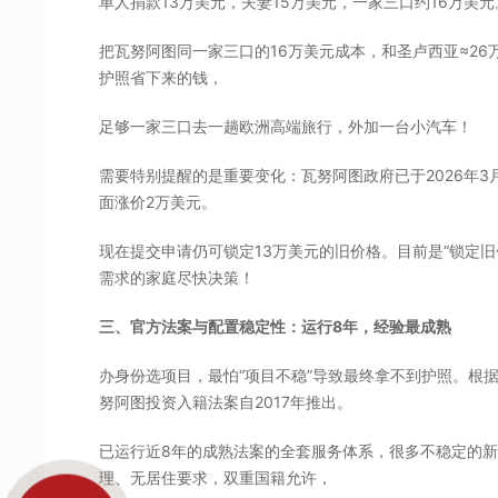
单人捐款13万美元，夫妻15万美元，一家三口约16万美元
把瓦努阿图同一家三口的16万美元成本，和圣卢西亚≈26
护照省下来的钱，
足够一家三口去一趟欧洲高端旅行，外加一台小汽车！
需要特别提醒的是重要变化：瓦努阿图政府已于2026年3月
面涨价2万美元。
现在提交申请仍可锁定13万美元的旧价格。目前是“锁定
需求的家庭尽快决策！
三、官方法案与配置稳定性：运行8年，经验最成熟
办身份选项目，最怕“项目不稳”导致最终拿不到护照。根据
努阿图投资入籍法案自2017年推出。
已运行近8年的成熟法案的全套服务体系，很多不稳定的
理、无居住要求，双重国籍允许，