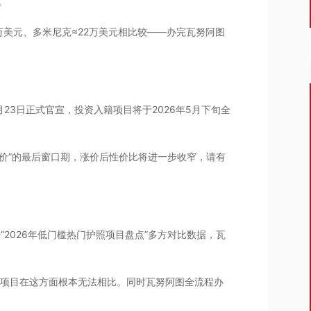
。
万美元、多米尼克≈22万美元相比较——办完瓦努阿图
23日正式官宣，投资入籍项目将于2026年5月下旬全
旧价”的最后窗口期，涨价后性价比将进一步收窄，请有
“2026年低门槛热门护照项目盘点”多方对比数据，瓦
新项目在这方面根本无法相比。同时瓦努阿图全流程办