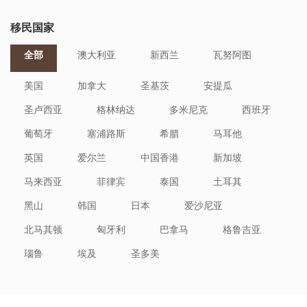
移民国家
全部
澳大利亚
新西兰
瓦努阿图
美国
加拿大
圣基茨
安提瓜
圣卢西亚
格林纳达
多米尼克
西班牙
葡萄牙
塞浦路斯
希腊
马耳他
英国
爱尔兰
中国香港
新加坡
马来西亚
菲律宾
泰国
土耳其
黑山
韩国
日本
爱沙尼亚
北马其顿
匈牙利
巴拿马
格鲁吉亚
瑙鲁
埃及
圣多美