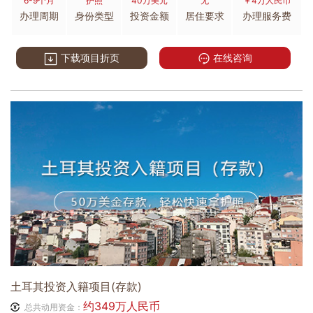
6-9个月
护照
40万美元
无
￥4万人民币
办理周期
身份类型
投资金额
居住要求
办理服务费
下载项目折页
在线咨询
土耳其投资入籍项目(存款)
约349万人民币
总共动用资金：