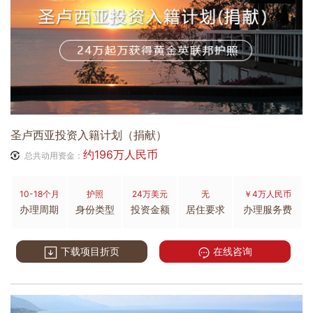
圣卢西亚投资入籍计划（捐献）
约196万人民币
总共动用资金：
10-18个月
护照
24万美元
无
￥4万人民币
办理周期
身份类型
投资金额
居住要求
办理服务费
下载项目折页
在线咨询