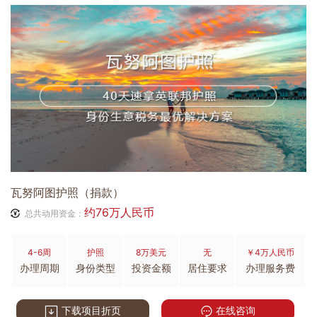
瓦努阿图护照（捐款）
约76万人民币
总共动用资金：
4-6周
护照
8万美元
无
￥4万人民币
办理周期
身份类型
投资金额
居住要求
办理服务费
下载项目折页
在线咨询