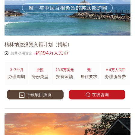
格林纳达投资入籍计划（捐献）
约194万人民币
总共动用资金：
3-7个月
护照
23.5万美元
无
￥4万人民币
办理周期
身份类型
投资金额
居住要求
办理服务费
下载项目折页
在线咨询