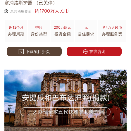
塞浦路斯护照 （已关停）
约1700万人民币
总共动用资金：
9-12个月
护照
200万欧元
无
￥4万人民币
办理周期
身份类型
投资金额
居住要求
办理服务费
下载项目折页
在线咨询