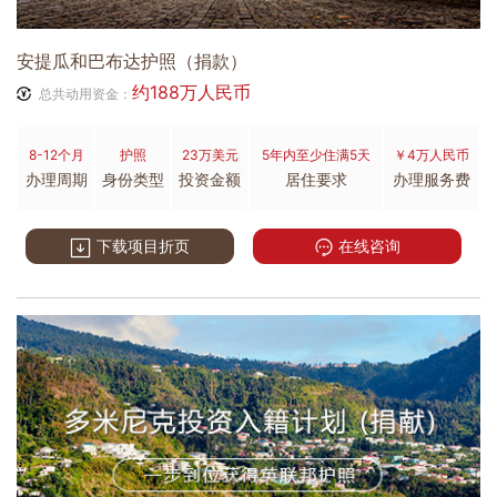
安提瓜和巴布达护照（捐款）
约188万人民币
总共动用资金：
8-12个月
护照
23万美元
5年内至少住满5天
￥4万人民币
办理周期
身份类型
投资金额
居住要求
办理服务费
下载项目折页
在线咨询