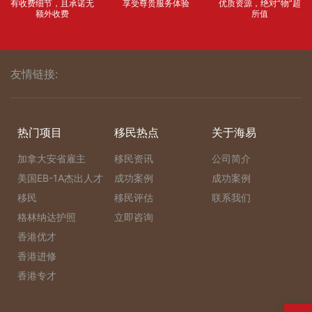
有收费细节，且承诺无
享受尊贵服务体验
优质资源，绝对“物”超
额外收费
所值
友情链接:
热门项目
移民热点
关于海易
加拿大安省雇主
移民资讯
公司简介
美国EB-1A杰出人才
成功案例
成功案例
移民
移民评估
联系我们
格林纳达护照
立即咨询
香港优才
香港进修
香港专才