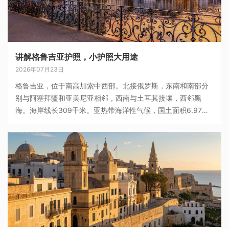
讲解格鲁吉亚护照，小护照大用途
2026年07月23日
格鲁吉亚，位于南高加索中西部。北接俄罗斯，东南和南部分
别与阿塞拜疆和亚美尼亚相邻，西南与土耳其接壤，西邻黑
海。海岸线长309千米。亚热带海洋性气候，国土面积6.97万
平方千米。格鲁吉亚全国由首都第比利斯、9个大区、1个自治
州、2个自治共和国组成。截至