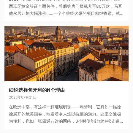
西班牙黄金签证全面关停，希腊购房门槛飙升至80万欧，马耳
他永居计划大幅涨价......一个个曾经火爆的项目相继收紧。就在
所有人都以为欧洲移民黄金时代落幕的时候，多瑙河畔的
细说选择匈牙利的N个理由
2026年07月21日
在欧洲中部，有这样一颗璀璨明珠——匈牙利，它宛如一幅徐
徐展开的绝美画卷，散发着令人难以抗拒的魅力。这里交通极
为便利，宛如一张四通八达的网络，3小时便能让你轻松走遍欧
洲各地，开启一场说走就走的精彩旅程。下面给大家说说选择