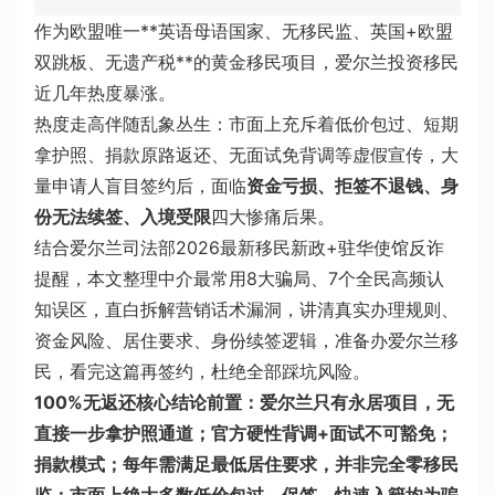
作为欧盟唯一**英语母语国家、无移民监、英国+欧盟
双跳板、无遗产税**的黄金移民项目，爱尔兰投资移民
近几年热度暴涨。
热度走高伴随乱象丛生：市面上充斥着低价包过、短期
拿护照、捐款原路返还、无面试免背调等虚假宣传，大
量申请人盲目签约后，面临
资金亏损、拒签不退钱、身
份无法续签、入境受限
四大惨痛后果。
结合爱尔兰司法部2026最新移民新政+驻华使馆反诈
提醒，本文整理中介最常用8大骗局、7个全民高频认
知误区，直白拆解营销话术漏洞，讲清真实办理规则、
资金风险、居住要求、身份续签逻辑，准备办爱尔兰移
民，看完这篇再签约，杜绝全部踩坑风险。
100%无返还核心结论前置：爱尔兰只有永居项目，无
直接一步拿护照通道；官方硬性背调+面试不可豁免；
捐款模式；每年需满足最低居住要求，并非完全零移民