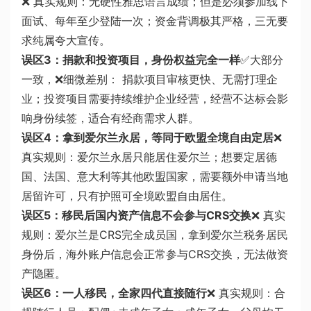
❌ 真实规则：无硬性雅思语言成绩；但是必须参加线下
面试、每年至少登陆一次；资金背调极其严格，三无要
求纯属夸大宣传。
误区3：捐款和投资项目，身份权益完全一样
✅大部分
一致，❌细微差别： 捐款项目审核更快、无需打理企
业；投资项目需要持续维护企业经营，经营不达标会影
响身份续签，适合有经商需求人群。
误区4：拿到爱尔兰永居，等同于欧盟全境自由定居
❌
真实规则：爱尔兰永居只能居住爱尔兰；想要定居德
国、法国、意大利等其他欧盟国家，需要额外申请当地
居留许可，只有护照可全境欧盟自由居住。
误区5：移民后国内资产信息不会参与CRS交换
❌ 真实
规则：爱尔兰是CRS完全成员国，拿到爱尔兰税务居民
身份后，海外账户信息会正常参与CRS交换，无法做资
产隐匿。
误区6：一人移民，全家四代直接随行
❌ 真实规则：合