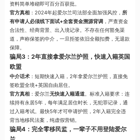
资料简单堆砌即可百分百获批。
官方真相
：2024年起爱尔兰司法部全面加强风控，
所
有申请人必须线下面试+全套资金溯源背调
，严查资金
合法性、经商背景、出入境记录。不存在任何豁免渠
道，声称保签的中介，一旦拒签依旧全额扣费，无退款
保障。
骗局3：2年直接拿爱尔兰护照，快速入籍英国
欧盟
中介话术
：短期快速入籍，2年拿爱尔兰护照，直接免
签欧盟全境+英国自由居住。
官方真相
：爱尔兰
无快速入籍通道
。标准入籍要求：连
续持有永居5年，每年满足居住时长，无犯罪记录，通
过入籍考试。最快5年才可申请护照，2年入籍完全违
背当地移民法案，纯虚假营销。
骗局4：完全零移民监，一辈子不用登陆爱尔
兰