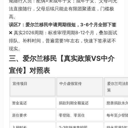
规随行人员：配偶+未成年子女；成年子女、父母均无
法直接随行，父母后续只能走有限团聚通道，门槛极
高。
误区7：爱尔兰移民申请周期很短，3-6个月全部下签
❌ 真实2026周期：标准审理周期8-12个月，叠加面试
排队、补料时间，普遍需要1年左右，快速下签承诺不
现实。
三、爱尔兰移民【真实政策VS中介
宣传】对照表
宣传项目
中介虚假宣传
爱尔兰司法
策
资金返还
捐款到期全额返还
慈善捐款永
居住要求
零登陆、零居住
每年至少登陆
入籍时长
2-3年快速拿护照
持永居满5