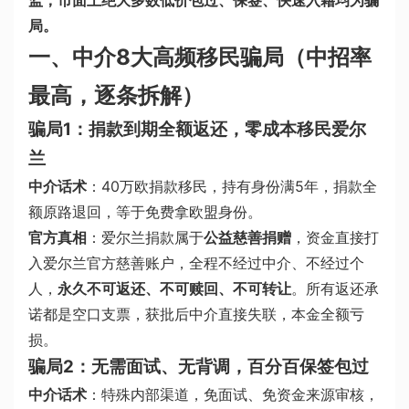
监；市面上绝大多数低价包过、保签、快速入籍均为骗
局。
一、中介8大高频移民骗局（中招率
最高，逐条拆解）
骗局1：捐款到期全额返还，零成本移民爱尔
兰
中介话术
：40万欧捐款移民，持有身份满5年，捐款全
额原路退回，等于免费拿欧盟身份。
官方真相
：爱尔兰捐款属于
公益慈善捐赠
，资金直接打
入爱尔兰官方慈善账户，全程不经过中介、不经过个
人，
永久不可返还、不可赎回、不可转让
。所有返还承
诺都是空口支票，获批后中介直接失联，本金全额亏
损。
骗局2：无需面试、无背调，百分百保签包过
中介话术
：特殊内部渠道，免面试、免资金来源审核，