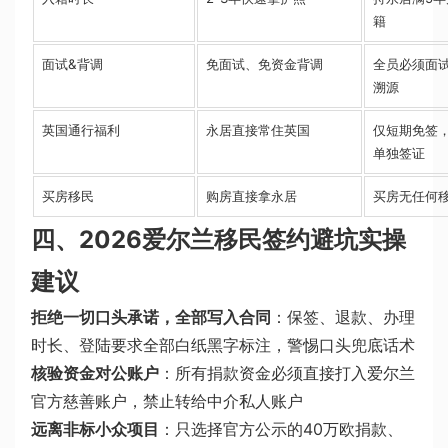
籍
面试&背调
免面试、免资金背调
全员必须面
溯源
英国通行福利
永居直接常住英国
仅短期免签
单独签证
买房移民
购房直接拿永居
买房无任何
四、2026爱尔兰移民签约避坑实操
建议
拒绝一切口头承诺，全部写入合同
：保签、退款、办理
时长、登陆要求全部白纸黑字标注，警惕口头兜底话术
核验资金对公账户
：所有捐款资金必须直接打入爱尔兰
官方慈善账户，禁止转给中介私人账户
远离非标小众项目
：只选择官方公示的40万欧捐款、