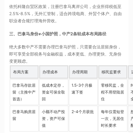
依托科隆自贸区政策，注册巴拿马离岸公司，企业所得税低至
2.5%-8.5%，无外汇管制，适合跨境电商、外贸个体户、自由
职业者合规打理海外营收。
三、巴拿马身份≠小国护照，中产2条轻成本布局路径
绝大多数中产不需要办理巴拿马护照，只需要合法居留身份，
即可享受全部税务与金融权益，成本更低、办理更快、无身份
变更顾虑。
布局方案
办理成本
办理周期
移民监要求
巴拿马存款居
低成本定存，
1.5-3个月极
零移民监，全
留（主推中产
资金可保全取
速下签
程不用登陆居
首选）
回
住
巴拿马购房居
小额不动产投
2-4个月获批
每年仅需短登
留
资，资产可保
一次，无居住
值
时长要求