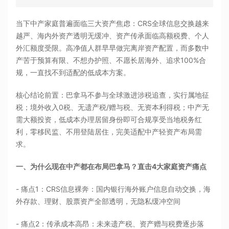
当下中产家庭普遍面临三大资产焦虑：CRS全球信息交换越来
越严、海内外资产透明无缓冲、资产传承面临高额税费、个人
外汇额度受限。高净值人群早早做完离岸资产配置，而多数中
产苦于预算有限、不想办护照、不愿长居海外、追求100%合
规，一直找不到适配的低成本方案。
核心结论前置：巴拿马不参与全球激进涉税追查，实行属地征
税；境外收入0税、无遗产税/赠与税、无资本利得税；中产无
需大额投资，低成本办理居留身份即可合规享受当地税务红
利，零移民监、不用登陆居住，完美适配中产轻资产布局需
求。
一、为什么现在中产都在布局巴拿马？直击4大家庭资产痛点
- 痛点1：CRS信息裸奔：国内银行海外账户信息自动交换，海
外存款、理财、股票资产全部透明，无隐私缓冲空间
- 痛点2：传承成本高昂：未来遗产税、资产赠与税费逐步落