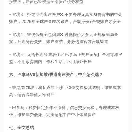
换护照，居留已经覆盖全部资产税务权益
- 避坑3：拒绝空壳离岸账户❌ 不要办理无真实身份背书的空壳
账户，2026年全球严查匿名账户，合规身份+合规账户才安全
- 避坑4：警惕低价全包骗局❌ 过低报价大多无正规移民局备
案，后期身份失效、账户冻结，务必选择官方合规渠道
- 避坑5：无需长期登陆居住✅ 巴拿马正规居留项目全程零移民
监，不用放弃国内工作和生活，不用海外长居
六、巴拿马VS新加坡/香港离岸资产，中产怎么选？
- 香港/新加坡：税负逐年上涨，CRS交换极其透明，维护成本
高，适合高净值大额资产
- 巴拿马：税费恒定多年不涨价，信息交换宽松，办理成本极
低，维护年费低廉，完美适配中产中小体量资产
七、全文总结