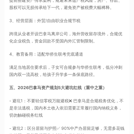
提前搭建资产传承架构，规避未来遗产税风险，房产、存款、
股权可以无损传承给下一代，避免资产被税费大幅稀释。
3、经营层面：外贸/自由职业合规节税
跨境从业者开设巴拿马离岸公司，海外营收留存境外，合规优
化企业税负，资金回款不受国内外汇管制限制。
4、教育备用：适配华侨生联考兜底通道
满足当地居住要求后，子女可合规参与华侨生联考，低分冲刺
国内双一流高校，给孩子升学多一条保底路径。
五、2026巴拿马资产规划5大避坑红线（重中之重）
- 避坑1：不要轻信零税万能避税❌ 巴拿马是合规税务优化，不
是非法逃税，国内本土收入依旧需要正常履行国内纳税义务，
切勿触碰税务红线
- 避坑2：区分居留与护照✅ 90%中产办居留足够，无需多花钱