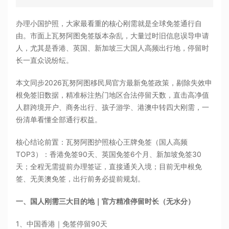
办理小国护照，大家最看重的核心刚需就是全球免签通行自
由。市面上瓦努阿图免签版本杂乱，大量过时旧信息误导申请
人，尤其是香港、英国、新加坡三大国人高频出行地，停留时
长一直众说纷纭。
本文同步2026瓦努阿图移民局官方最新免签政策，剔除失效申
根免签旧数据，精准标注热门地区合法停留天数，直击高净值
人群跨境开户、商务出行、孩子游学、港澳中转四大刚需，一
份清单看懂全部通行权益。
核心结论前置：瓦努阿图护照核心王牌免签（国人高频
TOP3）：香港免签90天、英国免签6个月、新加坡免签30
天；全程无需提前办理签证，直接通关入境；目前无申根免
签、无美澳免签，出行前务必提前规划。
一、国人刚需三大目的地｜官方精准停留时长（无水分）
1、中国香港｜免签停留90天