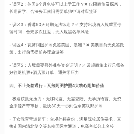
- 误区2：英国6个月免签可以上学工作？❌ 仅限商旅及探亲，
长期留学、合法务工依旧需要单独申请对应签证
- 误区3：香港90天到期无法续期？✅ 支持出境再入境重置停
留时间，合规多次往返，无入境黑名单风险
- 误区4：瓦努阿图护照免签美国、澳洲？❌ 美澳目前无免签政
策，出行前需提前办理旅游签
- 误区5：入境需要额外准备资金证明？✅ 常规商旅出行只需备
好往返机票+酒店预订单，通关零压力
四、不止免签通行：瓦努阿图护照4大核心附加价值
- 极速获批无压力：无移民监、无需登陆、无学历语言、无资
金来源严苛审核，最快30天一步到位拿英联邦护照
- 子女教育弯道超车：合规外籍身份，满足院校居住要求，直
接走国内清北复交等名校国际生通道，免高考低分上名校