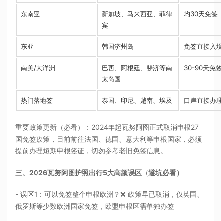
东南亚
新加坡、马来西亚、菲律
均30天免签
宾
东亚
韩国济州岛
免签直接入
南美/大洋洲
巴西、阿根廷、斐济等南
30-90天免
太岛国
热门落地签
泰国、印尼、越南、埃及
口岸直接办
重要政策更新（必看）：2024年起瓦努阿图正式取消申根27
国免签政策，目前前往法国、德国、意大利等申根国家，必须
提前办理短期申根签证，切勿参考老旧免签信息。
三、2026瓦努阿图护照出行5大高频误区（避坑必看）
- 误区1：可以免签整个申根欧洲？❌ 政策早已取消，仅英国、
俄罗斯等少数欧洲国家免签，欧盟申根区需单独办签