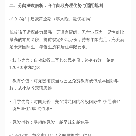
二、分龄深度解析：各年龄段办理优势与适配规划
✅ 0–3岁｜启蒙黄金期（零风险、最优布局）
低龄孩子适应能力最强，无语言隔阂、无学业压力，是性价比
最高的布局阶段。提前锁定外籍身份，持有年限充足，完美满
足未来国际生、华侨生所有居住年限要求。
- 核心优势：自动获得土耳其公民身份，终身有效，免签
120+国家和地区
- 教育价值：可无缝衔接当地公立免费教育或低成本国际学
校，从小培养双语思维
- 升学优势：时间充裕，完全满足国内名校国际生“护照满4年
+境外居住2年”硬性条件
- 风险指数：零超龄风险，越早规划越稳妥
✅ 3–12岁｜黄金窗口期（全网最推荐年龄段）