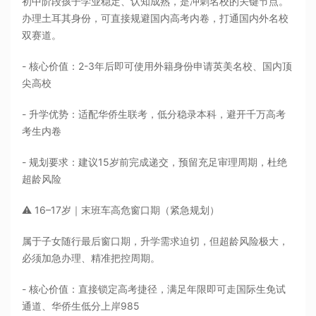
初中阶段孩子学业稳定、认知成熟，是冲刺名校的关键节点。
办理土耳其身份，可直接规避国内高考内卷，打通国内外名校
双赛道。
- 核心价值：2-3年后即可使用外籍身份申请英美名校、国内顶
尖高校
- 升学优势：适配华侨生联考，低分稳录本科，避开千万高考
考生内卷
- 规划要求：建议15岁前完成递交，预留充足审理周期，杜绝
超龄风险
⚠️ 16–17岁｜末班车高危窗口期（紧急规划）
属于子女随行最后窗口期，升学需求迫切，但超龄风险极大，
必须加急办理、精准把控周期。
- 核心价值：直接锁定高考捷径，满足年限即可走国际生免试
通道、华侨生低分上岸985