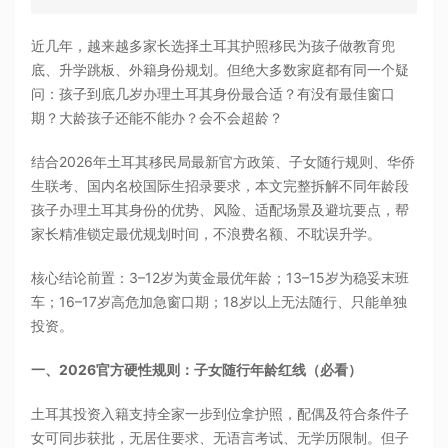
近几年，越来越多家长选择土耳其护照移民为孩子做教育兜
底、升学跳板、外籍身份规划。但绝大多数家庭都有同一个疑
问：孩子到底几岁办理土耳其身份最合适？有没有最佳窗口
期？大龄孩子还能不能办？会不会超龄？
结合2026年土耳其移民局最新官方政策、子女随行规则、华侨
生联考、国内名校国际生招录要求，本文完整拆解不同年龄段
孩子办理土耳其身份的优势、风险、适配场景及避坑要点，帮
家长精准锁定最优规划时间，不浪费名额、不耽误升学。
核心结论前置：3–12岁为黄金最优年龄；13–15岁为稳妥末班
车；16–17岁高危加急窗口期；18岁以上无法随行、只能单独
投资。
一、2026官方硬性规则：子女随行年龄红线（必看）
土耳其投资入籍支持全家一步到位拿护照，配偶及符合条件子
女可同步获批，无居住要求、无语言考试、无学历限制。但子