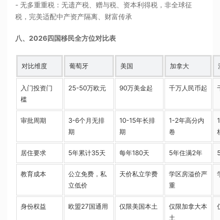
- 无多重重税：无遗产税、赠与税、资本利得税，非全球征
税，完美适配中产资产隔离、财富传承
八、2026四国移民全方位对比表
对比维度
葡萄牙
美国
加拿大
入门投资门
25-50万欧元
90万美金起
千万人民币起
槛
审批周期
3-6个月无排
10-15年长排
1-2年高分内
期
期
卷
居住要求
5年累计35天
每年180天
5年住满2年
教育成本
公立免费，私
天价私立学费
学区房溢价严
立低价
重
身份权益
欧盟27国通用
仅限美国本土
仅限加拿大本
土