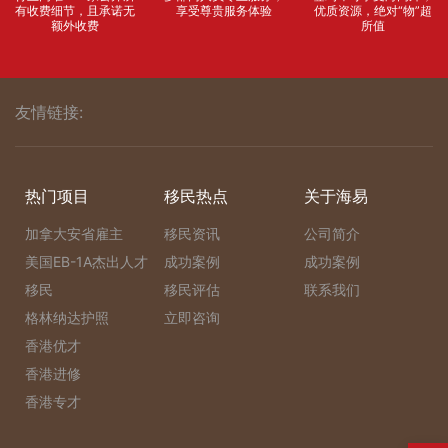
有收费细节，且承诺无
享受尊贵服务体验
优质资源，绝对“物”超
额外收费
所值
友情链接:
热门项目
移民热点
关于海易
加拿大安省雇主
移民资讯
公司简介
美国EB-1A杰出人才
成功案例
成功案例
移民
移民评估
联系我们
格林纳达护照
立即咨询
香港优才
香港进修
香港专才