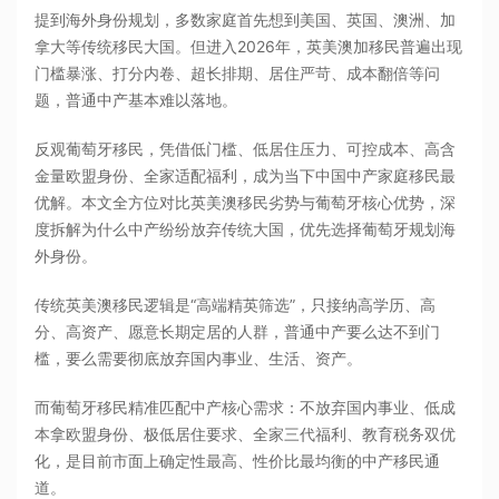
提到海外身份规划，多数家庭首先想到美国、英国、澳洲、加
拿大等传统移民大国。但进入2026年，英美澳加移民普遍出现
门槛暴涨、打分内卷、超长排期、居住严苛、成本翻倍等问
题，普通中产基本难以落地。
反观葡萄牙移民，凭借低门槛、低居住压力、可控成本、高含
金量欧盟身份、全家适配福利，成为当下中国中产家庭移民最
优解。本文全方位对比英美澳移民劣势与葡萄牙核心优势，深
度拆解为什么中产纷纷放弃传统大国，优先选择葡萄牙规划海
外身份。
传统英美澳移民逻辑是“高端精英筛选”，只接纳高学历、高
分、高资产、愿意长期定居的人群，普通中产要么达不到门
槛，要么需要彻底放弃国内事业、生活、资产。
而葡萄牙移民精准匹配中产核心需求：不放弃国内事业、低成
本拿欧盟身份、极低居住要求、全家三代福利、教育税务双优
化，是目前市面上确定性最高、性价比最均衡的中产移民通
道。