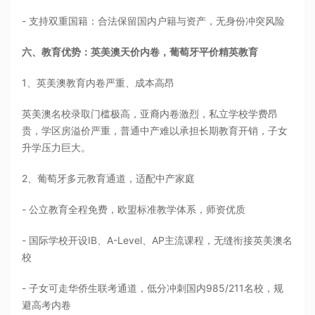
- 支持双重国籍：合法保留国内户籍与资产，无身份冲突风险
六、教育优势：英美澳天价内卷，葡萄牙平价精英教育
1、英美澳教育内卷严重、成本高昂
英美澳名校录取门槛极高，亚裔内卷激烈，私立学校学费昂
贵，学区房溢价严重，普通中产难以承担长期教育开销，子女
升学压力巨大。
2、葡萄牙多元教育通道，适配中产家庭
- 公立教育全程免费，欧盟标准教学体系，师资优质
- 国际学校开设IB、A-Level、AP主流课程，无缝衔接英美澳名
校
- 子女可走华侨生联考通道，低分冲刺国内985/211名校，规
避高考内卷