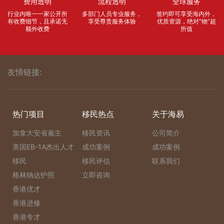
费用透明
流程透明
全球服务
行业内唯一一家公开所
多部门人员专业服务，
签约即可享受海内外，
有收费细节，且承诺无
享受尊贵服务体验
优质资源，绝对“物”超
额外收费
所值
友情链接:
热门项目
移民热点
关于海易
加拿大安省雇主
移民资讯
公司简介
美国EB-1A杰出人才
成功案例
成功案例
移民
移民评估
联系我们
格林纳达护照
立即咨询
香港优才
香港进修
香港专才