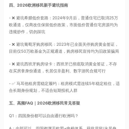
四、2026欧洲移民新手避坑指南
- ❌ 避坑希腊低价套路：2024年9月后，普通住宅已取消25万
欧通道，仅商改住保留低价政策，市面低价普通住宅房源均为
违规炒作，切勿踩坑
- ❌ 避坑葡萄牙购房移民：2023年已全面关停购房黄金签证，
目前仅50万欧基金为正规通道，购房移民宣传均为旧政策骗局
- ❌ 避坑西班牙购房绿卡：西班牙已彻底取消黄金签证，不存
在买房拿身份通道，长居仅非盈利、数字游民合规可行
- ✅ 马耳他租房需稳定履约：租房模式需连续5年稳定租住，适
合长期身份规划，不适合短期投机人群
五、高频FAQ｜2026欧洲移民常见答疑
Q1：四国身份都可以自由通行欧洲吗？
A：全部可以。四国都属于欧盟+申根体系，获批居留/永居身