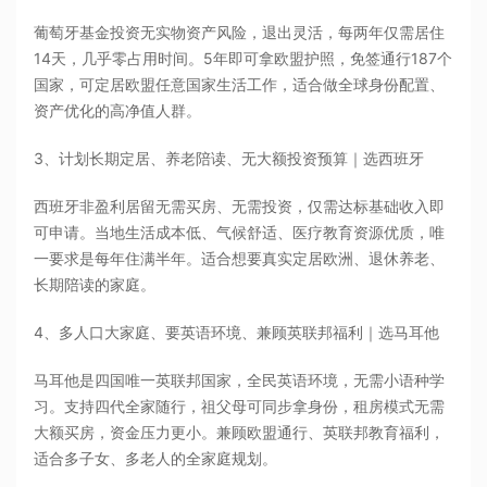
葡萄牙基金投资无实物资产风险，退出灵活，每两年仅需居住
14天，几乎零占用时间。5年即可拿欧盟护照，免签通行187个
国家，可定居欧盟任意国家生活工作，适合做全球身份配置、
资产优化的高净值人群。
3、计划长期定居、养老陪读、无大额投资预算｜选西班牙
西班牙非盈利居留无需买房、无需投资，仅需达标基础收入即
可申请。当地生活成本低、气候舒适、医疗教育资源优质，唯
一要求是每年住满半年。适合想要真实定居欧洲、退休养老、
长期陪读的家庭。
4、多人口大家庭、要英语环境、兼顾英联邦福利｜选马耳他
马耳他是四国唯一英联邦国家，全民英语环境，无需小语种学
习。支持四代全家随行，祖父母可同步拿身份，租房模式无需
大额买房，资金压力更小。兼顾欧盟通行、英联邦教育福利，
适合多子女、多老人的全家庭规划。