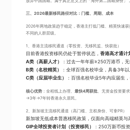
放弃中国国籍。属于真正意义上的「海外第二国籍身份」
三、2026最新移民路径对比：门槛、周期、成本
2026年两地政策趋于稳定，香港主打低门槛、精英快速
不同的人群层级。
1、香港主流移民通道（零投资、无移民监、快获批）
目前香港投资移民仍处于暂停状态，
香港高才通计
A类（高薪人才）
：过去一年年薪≥250万港币，
B类（名校精英）
：全球百强名校毕业，具备3年以
C类（应届毕业生）
：百强名校毕业5年内应届生，年
核心优势
：全程线上办理、
最快4周获批
、无资金投资要求
→3年→7年转香港永久居民。
2、新加坡主流移民通道（高门槛、主权身份、可拿PR）
新加坡无低成本普惠移民政策，仅面向高端精英与高
GIP全球投资者计划（投资移民）
：250万新币投