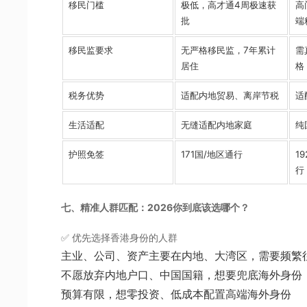
移民门槛
极低，高才通4周极速获
高
批
端
移民监要求
无严格移民监，7年累计
需
居住
格
税务优势
适配内地贸易、离岸节税
适
生活适配
无缝适配内地家庭
纯
护照免签
171国/地区通行
1
行
七、精准人群匹配：2026你到底该选哪个？
✅ 优先选择香港身份的人群
主业、公司、资产主要在内地、大湾区，需要频繁
不愿放弃内地户口、中国国籍，想要兜底海外身份
预算有限，想零投资、低成本配置高端海外身份