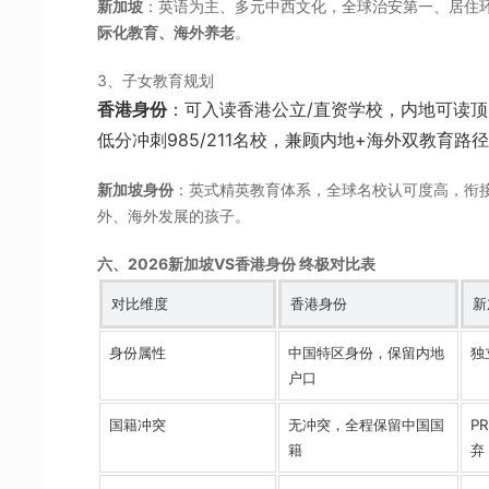
新加坡
：英语为主、多元中西文化，全球治安第一、居住
际化教育、海外养老
。
3、子女教育规划
香港身份
：可入读香港公立/直资学校，内地可读
低分冲刺985/211名校，兼顾内地+海外双教育路
新加坡身份
：英式精英教育体系，全球名校认可度高，衔
外、海外发展的孩子。
六、2026新加坡VS香港身份 终极对比表
对比维度
香港身份
新
身份属性
中国特区身份，保留内地
独
户口
国籍冲突
无冲突，全程保留中国国
P
籍
弃