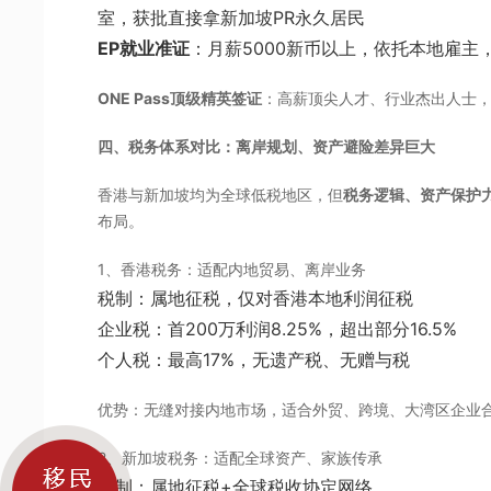
室，获批直接拿新加坡PR永久居民
EP就业准证
：月薪5000新币以上，依托本地雇主，
ONE Pass顶级精英签证
：高薪顶尖人才、行业杰出人士，
四、税务体系对比：离岸规划、资产避险差异巨大
香港与新加坡均为全球低税地区，但
税务逻辑、资产保护
布局。
1、香港税务：适配内地贸易、离岸业务
税制：属地征税，仅对香港本地利润征税
企业税：首200万利润8.25%，超出部分16.5%
个人税：最高17%，无遗产税、无赠与税
优势：无缝对接内地市场，适合外贸、跨境、大湾区企业
2、新加坡税务：适配全球资产、家族传承
税制：属地征税+全球税收协定网络