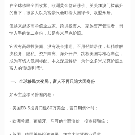
在全球移民全面收紧、欧洲黄金签证涨价、英美加澳门槛飙升
的当下，很多人以为富豪只会盯着大国绿卡、欧盟永居。
但越来越多高净值企业家、跨境投资人、家族资产管理者，悄
悄入手的第二身份，却是多米尼克护照。
它没有高昂投资额、没有漫长排期、不用登陆居住，却精准解
决税务、隐私、资产隔离、海外开户、跳板美国等核心痛点，
成为有钱人低调标配。本文深度解析，为什么多米尼克护照是
富人的“隐形刚需”。
一、全球移民大变局，富人不再只追大国身份
如今主流移民普遍内卷：
- 美国EB‑5投资门槛80万美金，窗口期倒计时；
- 欧洲希腊、葡萄牙、马耳他全面涨价，投资额翻倍；
- 英国、德国关停投资移民，加拿大收紧商业通道；