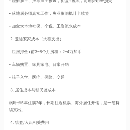
- 虚假雇主、挂靠雇主被查，拒签+拉黑，前期费用全损失
- 落地后必须真实工作，失业影响枫叶卡续签
- 加拿大本地社保、个税、工资流水成本
2. 登陆安家成本（大额支出）
- 租房押金+前3–6个月房租：2–4万加币
- 车辆购置、家具家电、日常开销
- 孩子入学、医疗、保险、交通
3. 居住成本与移民监成本
枫叶卡5年住满2年，长期往返机票、海外居住开销，是一笔持
续支出。
4. 续签/入籍相关费用