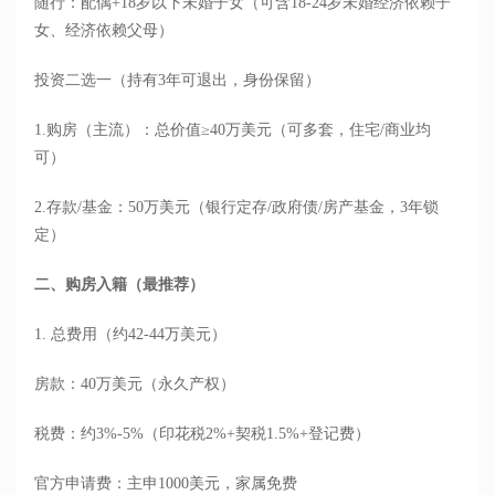
随行：配偶+18岁以下未婚子女（可含18-24岁未婚经济依赖子
女、经济依赖父母）
投资二选一（持有3年可退出，身份保留）
1.购房（主流）：总价值≥40万美元（可多套，住宅/商业均
可）
2.存款/基金：50万美元（银行定存/政府债/房产基金，3年锁
定）
二、购房入籍（最推荐）
1. 总费用（约42-44万美元）
房款：40万美元（永久产权）
税费：约3%-5%（印花税2%+契税1.5%+登记费）
官方申请费：主申1000美元，家属免费