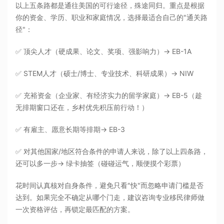
以上五条路都是通往美国的可行途径，殊途同归。重点是根据
你的资金、学历、职业和家庭情况，选择最适合自己的"通关路
径"：
✅ 顶尖人才（硬成果、论文、奖项、强影响力）→ EB-1A
✅ STEM人才（硕士/博士、专业技术、科研成果）→ NIW
✅ 充裕资金（企业家、有经济实力的留学家庭）→ EB-5（趁
无排期窗口还在，乡村优先积压前行动！）
✅ 有雇主、愿意长期等排期→ EB-3
✅ 对其他国家/地区符合条件的申请人来说，除了以上四条路，
还可以多一步→ 绿卡抽签（碰碰运气，顺便摸个彩票）
花时间认真核对自身条件，避免只看"快"而忽略申请门槛是否
达到。如果完全不确定从哪个门走，建议咨询专业移民律师做
一次资格评估，再锁定最匹配的方案。