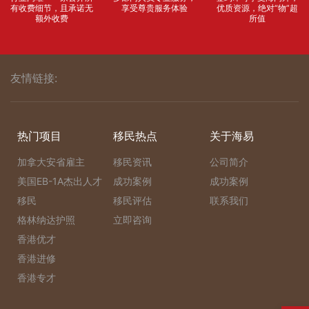
有收费细节，且承诺无
享受尊贵服务体验
优质资源，绝对“物”超
额外收费
所值
友情链接:
热门项目
移民热点
关于海易
加拿大安省雇主
移民资讯
公司简介
美国EB-1A杰出人才
成功案例
成功案例
移民
移民评估
联系我们
格林纳达护照
立即咨询
香港优才
香港进修
香港专才