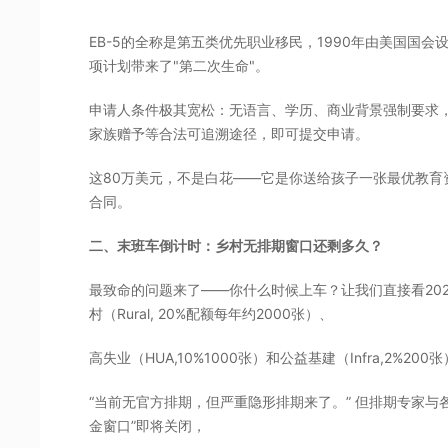
EB-5的全称是第五类优先职业移民，1990年由美国国会设
项计划带来了"第二次生命"。
申请人条件极其宽松：无语言、学历、商业背景强制要求，
家族赠予等合法可追溯途径，即可提交申请。
这80万美元，不是白花——它是你送给孩子一张最优教育
合同。
二、末班车倒计时：乡村无排期窗口还剩多久？
最致命的问题来了——你什么时候上车？
让我们直接看20
村（Rural, 20%配额每年约2000张）、
高失业（HUA,10%1000张）和公益基建（Infra,2%2
“当前无官方排期，但严重隐形排期来了。” 但排期专家与各
金窗口”即将关闭，