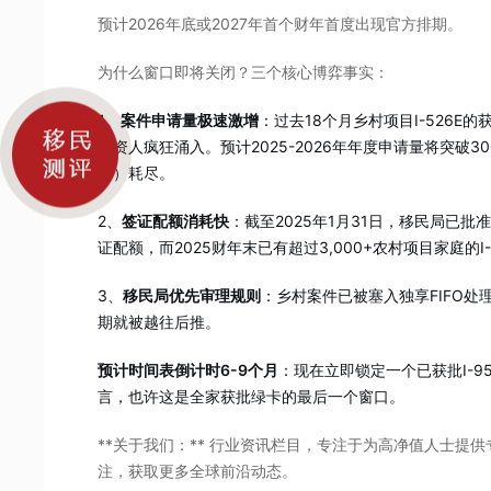
预计2026年底或2027年首个财年首度出现官方排期。
为什么窗口即将关闭？三个核心博弈事实：
1、案件申请量极速激增
：
过去18个月乡村项目I-526
投资人疯狂涌入。预计2025-2026年年度申请量将突破30
庭）耗尽。
2、
签证配额消耗快
：截至2025年1月31日，移民局已批准
证配额，而2025财年末已有超过3,000+农村项目家庭的I
3、
移民局优先审理规则
：乡村案件已被塞入独享FIFO
期就被越往后推。
预计时间表倒计时6-9个月
：现在立即锁定一个已获批I-
言，也许这是全家获批绿卡的最后一个窗口。
**关于我们：** 行业资讯栏目，专注于为高净值人士提
注，获取更多全球前沿动态。