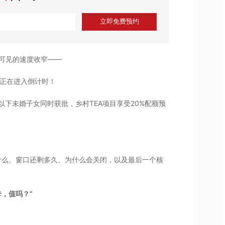
立即免费预约
眼可见的速度收窄——
，正在进入倒计时！
以下未婚子女同时获批，乡村TEA项目享受20%配额预
什么、窗口还剩多久、为什么会关闭，以及最后一个核
卡，值吗？“