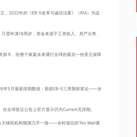
立，2022年的《EB-5改革与诚信法案》（RIA）为这
只需年满18周岁，资金来源于工资收入、房产出售、
资源卡、给整个家庭未来通行全球的最后一份美元保障
26年5月最新排期数据：新政EB-5三类预留签证——乡
00张）在全球签证公告上官方显示仍为Current无排期。
大移民机构预测几乎一致——乡村项目的“No Wait黄