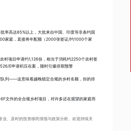
E的获批率高达85%以上，大批来自中国、印度等非条约国
00家庭，直接将年配额（2000张签证/约1000个家
农村项目申请约1,126份，相当于消耗约2250个农村签
-526/E申请积压在案，随时引爆排期预警
处理队列——这意味着越晚锁定合规的乡村名额，你的排
956F文件的全合规乡村项目，对许多还在观望的家庭而
供专业、及时的投资移民情报与政策分析。欢迎持续关