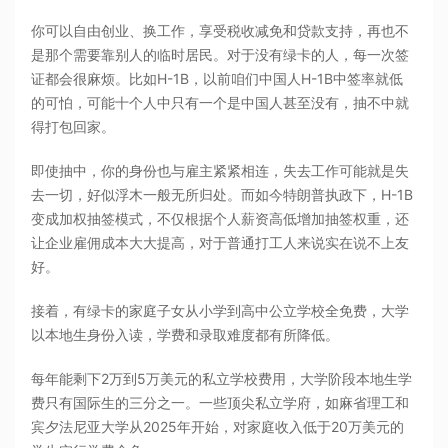
你可以自由创业、换工作，享受税收减免和贷款支持，再也不
是那个需要靠别人的临时居民。对于没有绿卡的人，每一次签
证都会很麻烦。比如H-1B，以前咱们中国人H-1B中签率就低
的可怕，可能十个人中只有一个是中国人甚至没有，抽不中就
得打包回家。
即使抽中，你的身份也与雇主紧紧相连，失去工作可能就是失
去一切，好似浮木一般无所归处。而如今特朗普执政下，H-1B
变成加权抽签模式，不仅根据个人薪资高低增加抽签权重，还
让企业雇佣成本大大提高，对于普通打工人来说实在说不上友
好。
接着，有绿卡的家庭子女从小学到高中公立学校全免费，大学
以本地生身份入读，学费和录取难度都有所降低。
每年能剩下2万到5万美元的私立学校费用，大学阶段本地生学
费只有国际生的三分之一。一些顶尖私立学府，如麻省理工和
宾夕法尼亚大学从2025年开始，对家庭收入低于20万美元的