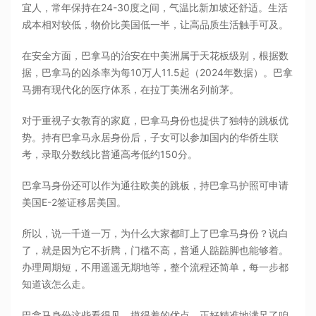
宜人，常年保持在24-30度之间，气温比新加坡还舒适。生活
成本相对较低，物价比美国低一半，让高品质生活触手可及。
在安全方面，巴拿马的治安在中美洲属于天花板级别，根据数
据，巴拿马的凶杀率为每10万人11.5起（2024年数据）。巴拿
马拥有现代化的医疗体系，在拉丁美洲名列前茅。
对于重视子女教育的家庭，巴拿马身份也提供了独特的跳板优
势。持有巴拿马永居身份后，子女可以参加国内的华侨生联
考，录取分数线比普通高考低约150分。
巴拿马身份还可以作为通往欧美的跳板，持巴拿马护照可申请
美国E-2签证移居美国。
所以，说一千道一万，为什么大家都盯上了巴拿马身份？说白
了，就是因为它不折腾，门槛不高，普通人踮踮脚也能够着。
办理周期短，不用遥遥无期地等，整个流程还简单，每一步都
知道该怎么走。
巴拿马身份这些看得见、摸得着的优点，正好精准地满足了咱