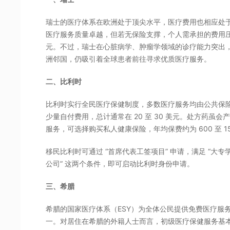
瑞士的医疗体系在欧洲处于顶尖水平，医疗费用也相应处
医疗服务质量卓越，但若无保险支撑，个人需承担的费用压力较
元。不过，瑞士在心脏病学、肿瘤学领域的诊疗能力突出
洲邻国，仍吸引着全球患者前往寻求优质医疗服务。
二、比利时
比利时实行全民医疗保健制度，多数医疗服务均由公共保
少量自付费用，总计通常在 20 至 30 美元。处方药
服务，可选择购买私人健康保险，年均保费约为 600 至 15
移民比利时可通过 “首席代表工签项目” 申请，满足 “大专学
公司” 这两个条件，即可启动比利时身份申请。
三、希腊
希腊的国家医疗体系（ESY）为全体公民提供免费医疗服
一。对居住在希腊的外籍人士而言，初级医疗保健服务基