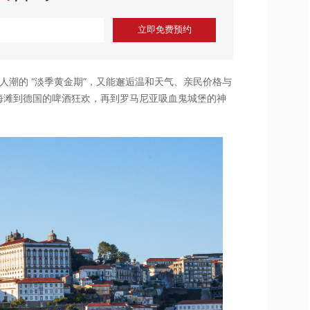
立即免费预约
人潮的 “淡季黄金期”，又能邂逅温和天气、亲民价格与
海滩到德国的啤酒狂欢，再到罗马尼亚吸血鬼城堡的神