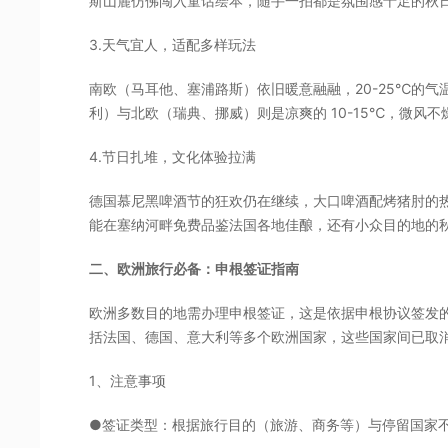
斯山麓仿佛闯入童话绘本，随手一拍都是氛围感十足的秋
3.天气宜人，适配多样玩法
南欧（马耳他、塞浦路斯）依旧暖意融融，20-25℃的
利）与北欧（瑞典、挪威）则是凉爽的 10-15℃，微风
4.节日扎堆，文化体验拉满
德国慕尼黑啤酒节的狂欢仍在继续，大口啤酒配烤猪肘的
能在塞纳河畔免费品鉴法国各地佳酿，还有小众目的地的
二、欧洲旅行必备：申根签证指南
欧洲多数目的地需办理申根签证，这是依据申根协议签发的
括法国、德国、意大利等多个欧洲国家，这些国家间已取
1、注意事项
●签证类型：根据旅行目的（旅游、商务等）与停留国家