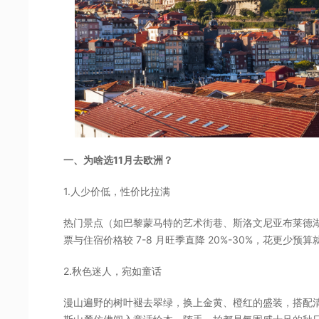
一、为啥选11月去欧洲？
1.人少价低，性价比拉满
热门景点（如巴黎蒙马特的艺术街巷、斯洛文尼亚布莱德
票与住宿价格较 7-8 月旺季直降 20%-30%，花更少
2.秋色迷人，宛如童话
漫山遍野的树叶褪去翠绿，换上金黄、橙红的盛装，搭配