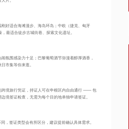
日大片。
气温刚好适合海滩漫步、海岛环岛；中欧（捷克、匈牙
不燥，最适合徒步古城街巷、探索文化遗址。
热闹氛围感染力十足；巴黎葡萄酒节弥漫着醇厚酒香，
秋日市集等你来逛。
跨境旅行凭证，持证人可在申根区内自由通行 —— 包
消边境签证检查，无需为每个目的地单独申请签证。
不同，签证类型会有所区分，建议提前确认具体需求。