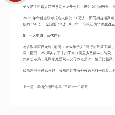
子女随主申请人获巴拿马永居身份后，若计划回国升学，可
2025 年华侨生联考报名人数仅 1.1 万人，而同期普通高
低约 150 分，全国近 40 所 985/211 高校还为华
5、一人申请，三代同行
与多数国家仅允许 “配偶 + 未成年子女” 随行的政策不
属：配偶、25 周岁以下未婚子女（覆盖多数留学生阶段
外身份布局，兼顾家庭团聚与父母养老需求，性价比极高
如果您对移民感兴趣，海易国际在海外移民和身份规划上
上一篇 : 详细介绍巴拿马 “三证合一” 新政