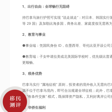
1、出行自由：全球畅行无阻碍
持巴拿马旅行护照可实现 “说走就走”：对日本、韩国实
等 29 国）及加勒比海多国，商务出差、家庭度假无需再
2、教育与事业
●事业端：凭国民身份 ID，在墨西哥、哥伦比亚开设公
●教育端：子女申请拉美或北美国际学校时，优先级比普通
更顺畅。
3、税务优势
巴拿马实行 “属地征税” 原则，投资者的境外收入无需向巴
源不位于巴拿马境内，即可合法规避全球征税；此外，巴拿
用 “有条件交换” 模式，既保障资产隐私，又利好离岸公
4、华侨生福利