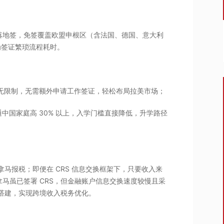
行落地签，免签覆盖欧盟申根区（含法国、德国、意大利
为签证繁琐流程耗时。
司无限制，无需额外申请工作签证，轻松布局拉美市场；
中国家庭高 30% 以上，入学门槛直接降低，升学路径
拿马报税；即便在 CRS 信息交换框架下，只要收入来
马虽已签署 CRS，但金融账户信息交换速度较慢且采
司搭建，实现跨境收入税务优化。