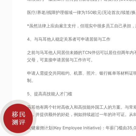
医疗/养老/残障护理领域一律为150欧元(无论首次/续签/换
*虽然法律上应由雇主支付，但现实中很多员工自己承担，
4、与马耳他人稳定关系者可申请居留与工作
之前与马耳他人同居但未婚的TCN伴侣可以居住但两年内
父母，可直接申请居留与工作许可。
申请人需提交共同租约、机票、照片、银行账单等材料证
制。
5、提高高技能人才门槛
马耳他有两个针对高收入和高技能外国工人的方案。与常
序，并提供额外的好处，例如持续超过一年的许可证。从
关键雇佣计划(Key Employee Initiative)：年薪门槛由35