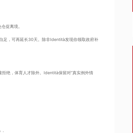
免仓促离境。
，可再延长30天。除非Identità发现你领取政府补
绝，体育人才除外。Identità保留对“真实例外情
；
元；