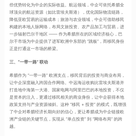
些优势转化为中企的实际收益。航运领域，中企可依托希腊全
球顶尖的航运资源（如比雷埃夫斯港），优化国际物流链路，
降低亚欧贸易的运输成本；旅游与农业领域，中企可借助移民
构建的本地人脉网络，布局文旅投资、农产品加工与贸易，进
一步辐射巴尔干地区 —— 作为希腊所在的区域经济核心，巴
尔干市场为中企提供了进军欧洲中东部的 “跳板”，而移民身份
正是打通这一市场的桥梁。
三、“一带一路” 联动
希腊作为 “一带一路” 欧洲支点，移民背后的投资与商业布局，
让中企深度融入跨国合作网络。中远海运收购比雷埃夫斯港并
打造地中海第一大港、国家电网与阿里巴巴的本地投资，不仅
是资本的注入，更通过移民相关的商业身份，让中企获得本地
政策支持与产业资源倾斜。这种 “移民 + 投资” 的模式，既增强
了中企对希腊经济长期向好的信心，更让希腊成为中企链接欧
洲产业链的关键节点，实现从 “单点投资” 到 “网络布局” 的跨
越。