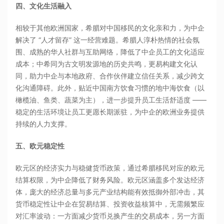
四、文化生活融入
相较于其他欧洲国家，希腊对中国移民的文化亲和力，为中企
解决了 “人才留存” 这一经营难题。希腊人淳朴热情的社会氛
围、成熟的华人社群与互助网络，降低了中企员工的文化适应
成本；中希同为古文明发源地的历史共鸣，更易构建文化认
同，助力中企与本地政府、合作伙伴建立信任关系，减少跨文
化沟通障碍。此外，贴近中国南方饮食习惯的地中海饮食（以
橄榄油、鱼类、蔬菜为主），进一步提升员工生活舒适度 ——
稳定的生活环境让员工更愿长期派驻，为中企的欧洲业务提供
持续的人力支撑。
五、欧元稳定性
欧元区的经济实力与稳健货币政策，通过希腊移民对应的欧元
结算权限，为中企降低了财务风险。欧元区涵盖多个发达经济
体，庞大的经济总量与多元产业结构能有效抵御外部冲击，其
货币稳定性让中企在贸易结算、投资收益核算中，无需频繁应
对汇率波动：一方面减少货币兑换产生的交易成本，另一方面