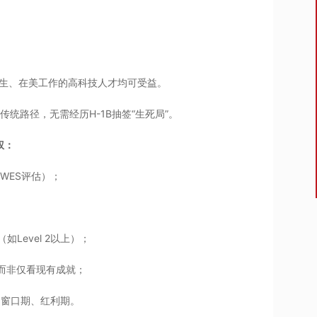
毕业生、在美工作的高科技人才均可受益。
的传统路径，无需经历H-1B抽签“生死局”。
权：
WES评估）；
Level 2以上）；
而非仅看现有成就；
的窗口期、红利期。