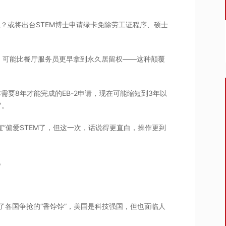
权？或将出台STEM博士申请绿卡免除劳工证程序、硕士
，可能比餐厅服务员更早拿到永久居留权——这种颠覆
需要8年才能完成的EB-2申请，现在可能缩短到3年以
"。
官宣”偏爱STEM了，但这一次，话说得更直白，操作更到
。
成了各国争抢的“香饽饽”，美国是科技强国，但也面临人