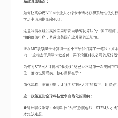
新政直击痛点：
如何让高学历STEM专业人才绿卡申请将获得系统性优先
学历申请周期压缩40%。
这意味着在硅谷实验室里研发自动驾驶算法的中国工程师
性的价值排序，暴露出美国产业升级的迫切性。
正在MIT攻读量子计算博士的小王给我们算了一笔账：原本
内，"这相当于用绿卡做首付，买下湾区科技公司的原始股
为何向STEM人才抛出“橄榄枝” 这已经不是第一次美国“
位，落地也更现实。核心目标在于：
简化流程、缩短排期，让顶尖STEM人才“留得下、用得好”
这一政策直指全球科技竞争白热化的现实：
●科技霸权争夺：全球科技“大战”愈演愈烈，STEM人才
才短缺难题。