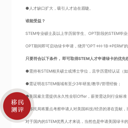
●人才缺口扩大，吸引人才迫在眉睫。
谁能受益？
STEM专业硕士及以上学历留学生、OPT阶段的STEM
OPT期间即可启动绿卡申请，绕开“OPT→H-1B→PERM”
只要符合以下条件， 即可取得STEM人才申请绿卡的优先
●需持有STEM相关硕士或博士学位，且学历需经认证（如
●需证明在STEM领域有至少3年研发/教学/管理经验；
●美国雇主需提供永久性全职Offer，薪资需达到行业标准（如
●移民局将重点考察申请人对美国科技/经济的潜在贡献，
对于国内的STEM优秀人才来说，当然也是申请美国绿卡