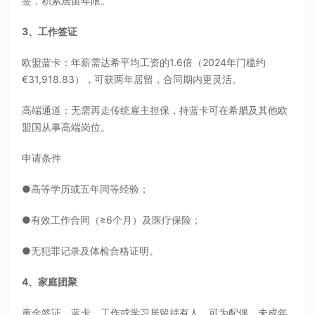
签，积累居留年限。
3、工作签证
欧盟蓝卡：年薪需达希平均工资的1.6倍（2024年门槛约
€31,918.83），可获两年居留，合同期内更灵活。
高端通道：无需再走传统雇主担保，持蓝卡可在希腊及其他欧
盟国从事高端岗位。
申请条件
●高等学历或五年同等经验；
●有效工作合同（≥6个月）及医疗保险；
●无犯罪记录及体检合格证明。
4、家庭团聚
黄金签证、蓝卡、工作或学习居留持有人，可为配偶、未成年