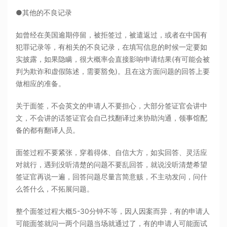
●其他的不良记录
如曾经在美国逾期停留，被拒签过，被遣返过，或者在中国有
犯罪记录等，有相关的不良记录，在填写信息的时候一定要如
实披露，如果隐瞒，很大概率会直接影响申请结果(有可能会被
判为欺诈和虚假陈述，需要豁免)。且在这方面问题的回答上要
做相应的准备。
关于面签，不会英文的申请人不要担心，大部分签证官会讲中
文，不会讲的话签证官会自己找翻译过来协助沟通，领事馆配
备的都有翻译人员。
面签过程不要紧张，穿着得体、自信大方，如实回答、灵活应
对就行，遇到没听清楚的问题不要乱回答，就说没听清楚希望
签证官再说一遍，回答问题尽量言简意赅，不主动发问，问什
么答什么，不拓展问题。
整个面签过程大概5-30分钟不等，因人因案而异，有的申请人
可能面签就问一两个问题当场就通过了，有的申请人可能面试