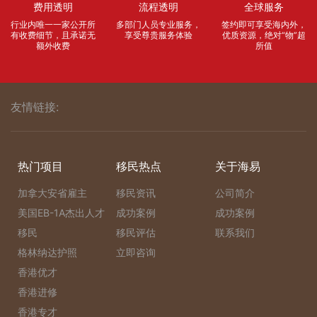
费用透明
流程透明
全球服务
行业内唯一一家公开所
多部门人员专业服务，
签约即可享受海内外，
有收费细节，且承诺无
享受尊贵服务体验
优质资源，绝对“物”超
额外收费
所值
友情链接:
热门项目
移民热点
关于海易
加拿大安省雇主
移民资讯
公司简介
美国EB-1A杰出人才
成功案例
成功案例
移民
移民评估
联系我们
格林纳达护照
立即咨询
香港优才
香港进修
香港专才