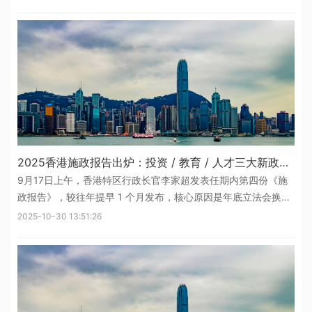
是香港中学文凭考试，2012年推出的国际升学考试，成绩受全球
95%以上高校
2025香港施政报告出炉：投资 / 教育 / 人才三大新政讲解
9月17日上午，香港特区行政长官李家超发表任期内第四份《施
政报告》，较往年提早 1 个月发布，核心原因是年底立法会换届
选举将使本届会期提前结束。本年度报告以 “深化改革 心系民生
2025-10-30 13:51:26
发挥优势 同创未来” 为主题，紧扣 “发展经济、改善民生” 核心，
涵盖