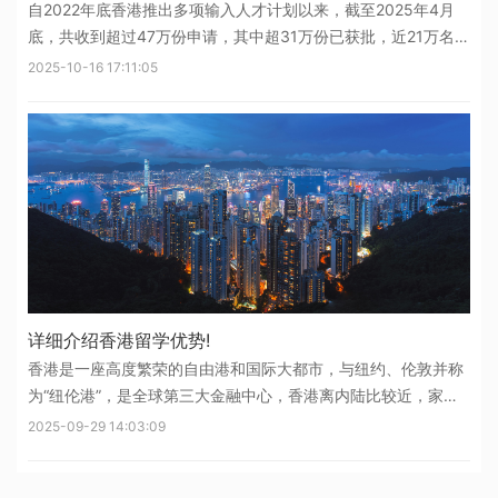
自2022年底香港推出多项输入人才计划以来，截至2025年4月
底，共收到超过47万份申请，其中超31万份已获批，近21万名人
才已抵达香港，这一数据远超港府原定三年内引进10万人才的预
2025-10-16 17:11:05
期目标，政策重心正从“抢数量”稳步转向“求质量”。香港各项人才
引进计
详细介绍香港留学优势!
香港是一座高度繁荣的自由港和国际大都市，与纽约、伦敦并称
为“纽伦港”，是全球第三大金融中心，香港离内陆比较近，家长
想去探望学生，一个通行证就能过去了。其次是性价比比较高，
2025-09-29 14:03:09
香港的教学质量丝毫不输给英国，香港高校的教授来自世界各
地，绝大部分均为名校PHD