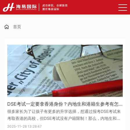
首页
DSE考试一定要拿香港身份？内地生和港籍生参考有怎样的差别？
很多家长为了让孩子有更多的升学选择，想通过报考DSE考试来
考取香港的高校，但DSE考试没有户籍限制！那么，内地生和港
籍生参考有怎样的差别呢？一、香港DSE考试香港DSE考试全称
2025-11-28 13:28:47