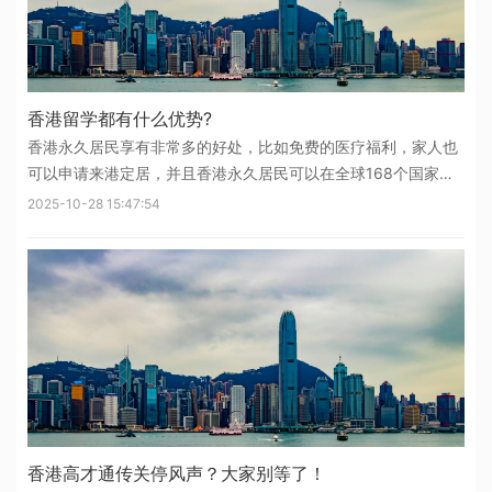
香港留学都有什么优势?
香港永久居民享有非常多的好处，比如免费的医疗福利，家人也
可以申请来港定居，并且香港永久居民可以在全球168个国家和
地区免签，无论是旅游还是办公都非常方便!来一起看看香港留学
2025-10-28 15:47:54
都有什么优势?1、免试申请入学申请香港授课制研究生，不需要
参加笔试，通过递交申
香港高才通传关停风声？大家别等了！