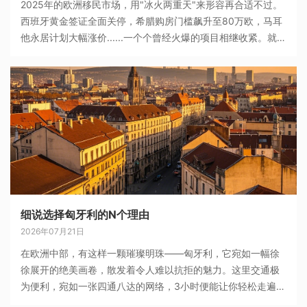
2025年的欧洲移民市场，用"冰火两重天"来形容再合适不过。
西班牙黄金签证全面关停，希腊购房门槛飙升至80万欧，马耳
他永居计划大幅涨价......一个个曾经火爆的项目相继收紧。就在
所有人都以为欧洲移民黄金时代落幕的时候，多瑙河畔的
细说选择匈牙利的N个理由
2026年07月21日
在欧洲中部，有这样一颗璀璨明珠——匈牙利，它宛如一幅徐
徐展开的绝美画卷，散发着令人难以抗拒的魅力。这里交通极
为便利，宛如一张四通八达的网络，3小时便能让你轻松走遍欧
洲各地，开启一场说走就走的精彩旅程。下面给大家说说选择