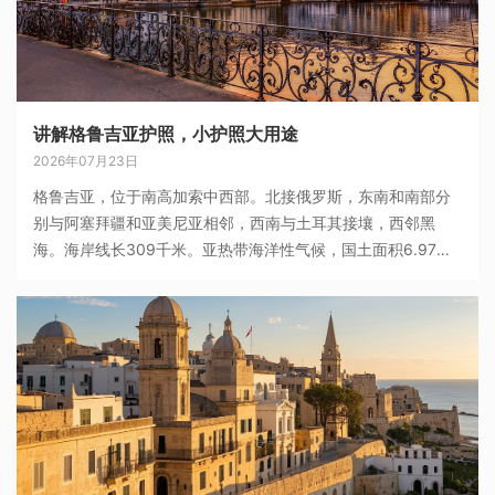
讲解格鲁吉亚护照，小护照大用途
2026年07月23日
格鲁吉亚，位于南高加索中西部。北接俄罗斯，东南和南部分
别与阿塞拜疆和亚美尼亚相邻，西南与土耳其接壤，西邻黑
海。海岸线长309千米。亚热带海洋性气候，国土面积6.97万
平方千米。格鲁吉亚全国由首都第比利斯、9个大区、1个自治
州、2个自治共和国组成。截至