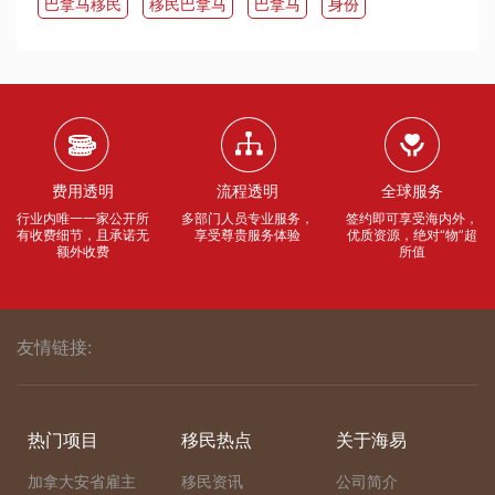
​巴拿马移民
移民巴拿马
​巴拿马
身份
费用透明
流程透明
全球服务
行业内唯一一家公开所
多部门人员专业服务，
签约即可享受海内外，
有收费细节，且承诺无
享受尊贵服务体验
优质资源，绝对“物”超
额外收费
所值
友情链接:
热门项目
移民热点
关于海易
加拿大安省雇主
移民资讯
公司简介