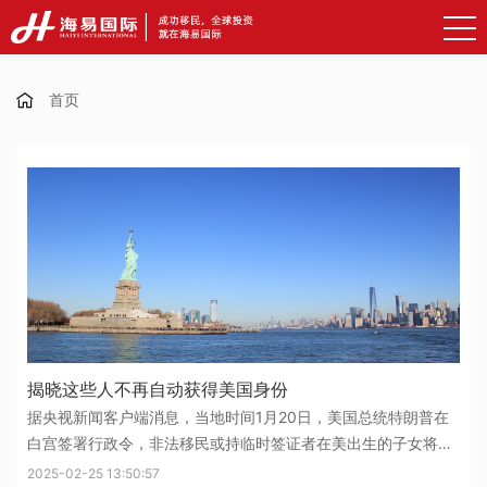
首页
揭晓这些人不再自动获得美国身份
据央视新闻客户端消息，当地时间1月20日，美国总统特朗普在
白宫签署行政令，非法移民或持临时签证者在美出生的子女将不
再自动获得美国身份。该行政令将在发布30天后生效，适用于届
2025-02-25 13:50:57