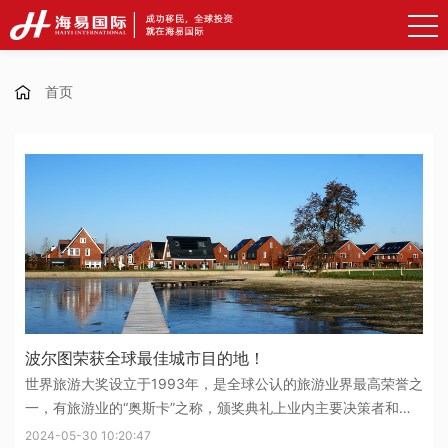
首页
波尔图荣获全球最佳城市目的地！
世界旅游大奖设立于1993年，是全球公认的旅游业界最高荣誉之
一，有旅游业的“奥斯卡”之称，颁奖典礼上业内主要决策者和知
名人士齐聚一堂。去年全球最佳城市的角逐中，波尔图力压迪拜
2024-05-30 10:20:47