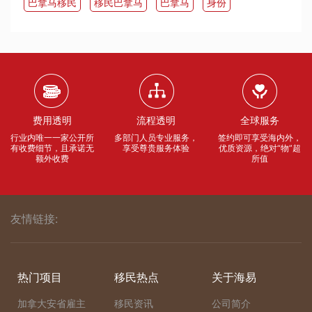
​巴拿马移民
移民巴拿马
​巴拿马
身份
费用透明
流程透明
全球服务
行业内唯一一家公开所
多部门人员专业服务，
签约即可享受海内外，
有收费细节，且承诺无
享受尊贵服务体验
优质资源，绝对“物”超
额外收费
所值
友情链接:
热门项目
移民热点
关于海易
加拿大安省雇主
移民资讯
公司简介