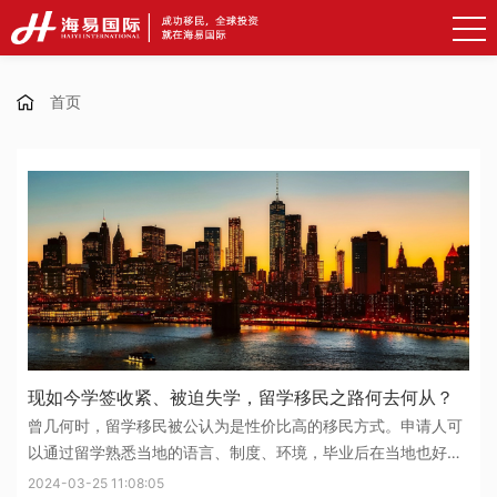
首页
现如今学签收紧、被迫失学，留学移民之路何去何从？
曾几何时，留学移民被公认为是性价比高的移民方式。申请人可
以通过留学熟悉当地的语言、制度、环境，毕业后在当地也好找
工作，然后顺其自然地拿当地身份，成功移民。但从2023年下半
2024-03-25 11:08:05