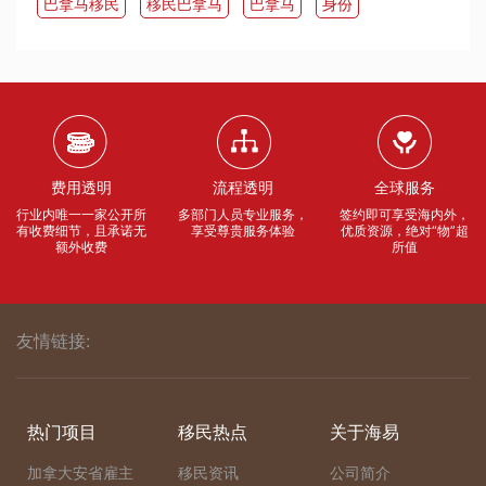
​巴拿马移民
移民巴拿马
​巴拿马
身份
费用透明
流程透明
全球服务
行业内唯一一家公开所
多部门人员专业服务，
签约即可享受海内外，
有收费细节，且承诺无
享受尊贵服务体验
优质资源，绝对“物”超
额外收费
所值
友情链接:
热门项目
移民热点
关于海易
加拿大安省雇主
移民资讯
公司简介