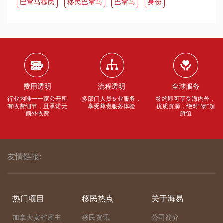
​巴拿马移民
移民巴拿马
​巴拿马
身份
费用透明
流程透明
全球服务
行业内唯一一家公开所
多部门人员专业服务，
签约即可享受海内外，
有收费细节，且承诺无
享受尊贵服务体验
优质资源，绝对“物”超
额外收费
所值
友情链接:
热门项目
移民热点
关于海易
加拿大安省雇主
移民资讯
公司简介