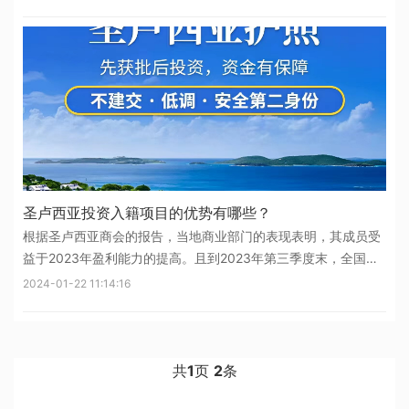
独特的优势和丰富的福利，成为投资者的热门选择。一、投资选
择：圣卢西亚国家基础建设投
圣卢西亚投资入籍项目的优势有哪些？
根据圣卢西亚商会的报告，当地商业部门的表现表明，其成员受
益于2023年盈利能力的提高。且到2023年第三季度末，全国就
业率为81.8%。此外，第三季度青年失业率降至27%，为2013年
2024-01-22 11:14:16
以来7月至9月期间的最低水平。圣卢西亚经济的增长前景将持续
繁荣！而
共
1
页
2
条