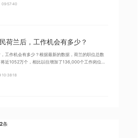
 09:57:40
是确保每个人都能平等地生活在社会中。这一方针体现了
对人民福
民荷兰后，工作机会有多少？
后，工作机会有多少？根据最新的数据，荷兰的职位总数
将近1052万个，相比以往增加了136,000个工作岗位。
表明荷兰的劳动力市场正在迅速恢复，并且就业机会不断
 10:38:18
而，荷兰劳动力市场的短缺问题已经变得非常严重，甚至
2
条