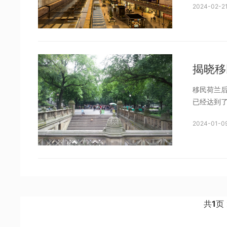
2024-02-21
主要方针
荷兰政府
揭晓移
移民荷兰
已经达到了
这一增长
2024-01-09
增加。然
一些“受
共
1
页