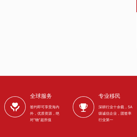
全球服务
专业移民
签约即可享受海内
深耕行业十余载，5A
外，优质资源，绝
级诚信企业，团签率
对“物”超所值
行业第一