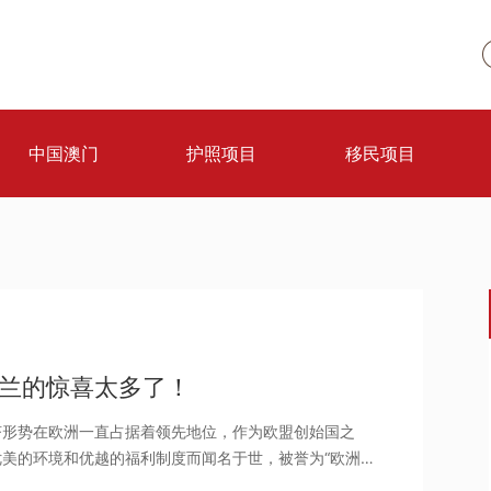
中国澳门
护照项目
移民项目
兰的惊喜太多了！
济形势在欧洲一直占据着领先地位，作为欧盟创始国之
优美的环境和优越的福利制度而闻名于世，被誉为“欧洲花
荷兰国内，贫富差距相对较小，这是由于其社会福利体系的