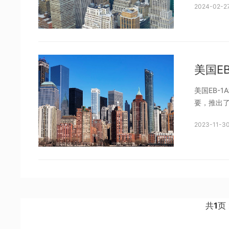
2024-02-27
一、美国E
美国EB-
要，推出了
才提供了
2023-11-30
下美国EB
一、
共
1
页