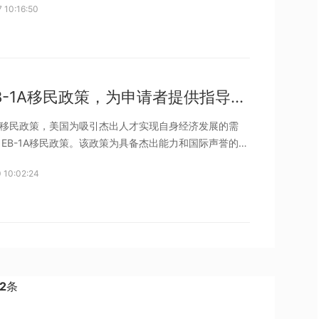
 10:16:50
B-1A移民政策EB-1A是美国移民法第一优先级类别之一
美国EB-1A移民政策，为申请者提供指导和建议
1A移民政策，美国为吸引杰出人才实现自身经济发展的需
EB-1A移民政策。该政策为具备杰出能力和国际声誉的人
一条加速移民的途径。下面跟着海易国际小编一起来了解
 10:02:24
-1A移民政策，为有意向申请者提供专业的指导和建议。
2
条