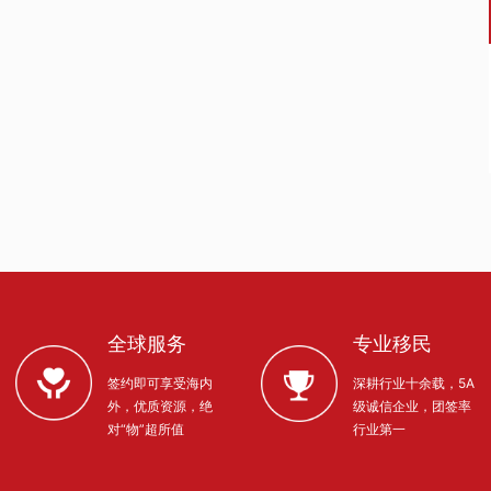
全球服务
专业移民
签约即可享受海内
深耕行业十余载，5A
外，优质资源，绝
级诚信企业，团签率
对“物”超所值
行业第一