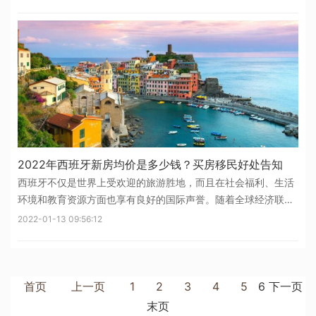
渠道，大家可以以较低的门槛拿到身份，享受其种种利好。那么
今天海易小编详细来给大家介
2022年西班牙新房均价是多少钱？买房移民好处告知
西班牙不仅是世界上受欢迎的旅游胜地，而且在社会福利、生活
环境和教育资源方面也享有良好的国际声誉。随着全球经济联系
的加强，西班牙移民购房成为很多人的新选择。2022年西班牙买
2022-01-13 09:56:12
房价格适中，移民买房获得身份更加方便快捷。下面海易小编跟
大家讲讲2022年西班
首页
上一页
1
2
3
4
5
6
下一页
末页